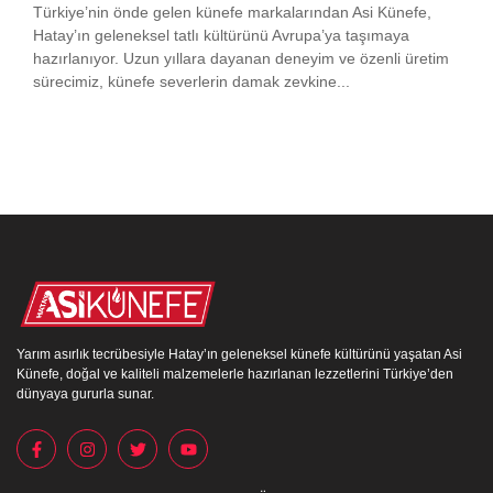
Türkiye’nin önde gelen künefe markalarından Asi Künefe,
Hatay’ın geleneksel tatlı kültürünü Avrupa’ya taşımaya
hazırlanıyor. Uzun yıllara dayanan deneyim ve özenli üretim
sürecimiz, künefe severlerin damak zevkine...
Yarım asırlık tecrübesiyle Hatay’ın geleneksel künefe kültürünü yaşatan Asi
Künefe, doğal ve kaliteli malzemelerle hazırlanan lezzetlerini Türkiye’den
dünyaya gururla sunar.