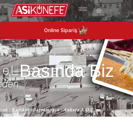
1960’ tan günümüze…
Online Sipariş
Basında Biz