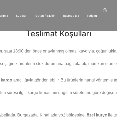
erimiz
Şubeler
Toptan / Bayilik
Basında Biz
İletişim
Teslimat Koşulları
işler, saat 18:00’den önce onaylanmış olması kaydıyla, çoğunlukl
 seçtiğiniz ürünlerin stok durumuna bağlı olarak, mümkün olan en
,
kargo
aracılığıyla gönderilebilir. Bu ürünlerin hangi yöntemle te
im süresi ilgili kargo firmasının dağıtım sürelerine göre değişebi
beliada, Burgazada, Kınalıada vb.) bölgesine,
özel kurye
ile t