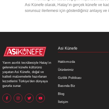
Asi Künefe olarak, Hatay’ın gerçek künefe ve kaday
sorunsuz ilerlemesi için gösterdiğiniz anlayış ve iş
Asi Künefe
Hakkımızda
Yarım asırlık tecrübesiyle Hatay’ın
geleneksel künefe kültürünü
Ürünlerimiz
yaşatan Asi Künefe, doğal ve
kaliteli malzemelerle hazırlanan
Gizlilik Politikası
lezzetlerini Türkiye’den dünyaya
Basında Biz
gururla sunar.
Blog
İletişim