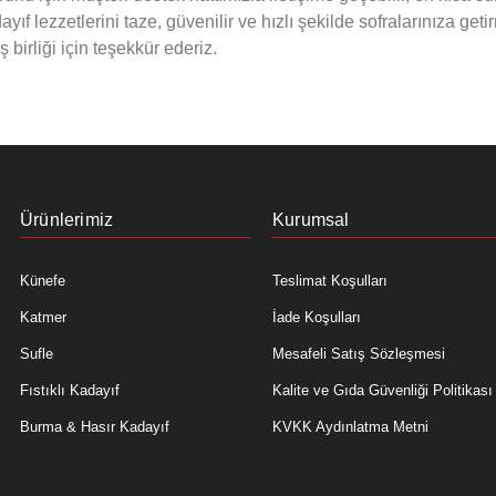
ıf lezzetlerini taze, güvenilir ve hızlı şekilde sofralarınıza ge
 birliği için teşekkür ederiz.
Ürünlerimiz
Kurumsal
Künefe
Teslimat Koşulları
Katmer
İade Koşulları
Sufle
Mesafeli Satış Sözleşmesi
Fıstıklı Kadayıf
Kalite ve Gıda Güvenliği Politikası
Burma & Hasır Kadayıf
KVKK Aydınlatma Metni