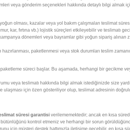
emleri veya gönderim seçenekleri hakkında detaylı bilgi almak içi
n yoğun olması, kazalar veya yol bakım çalışmaları teslimat süresi
 kar, fırtına vb.) lojistik süreçleri etkileyebilir ve teslimatı gecik
 kampanya dönemleri veya bayramlar gibi yoğun sipariş alınan z
n hazırlanması, paketlenmesi veya stok durumları teslim zamanın
ve paketleme süreci başlar. Bu aşamada, herhangi bir gecikme ve
durumu veya teslimatı hakkında bilgi almak istediğinizde size yar
ze ulaşması için özen gösteriliyor olup, teslimat adresinin doğrul
teslimat süresi garantisi
verilememektedir; ancak en kısa sürede 
ın bütünlüğünü kontrol etmeniz ve herhangi bir sorun görüldüğünde
unu için müşteri destek hattımızla iletişime geçebilir, en kısa s