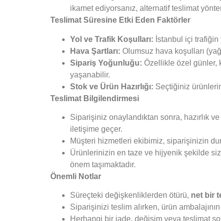
ikamet ediyorsanız, alternatif teslimat yönt
Teslimat Süresine Etki Eden Faktörler
Yol ve Trafik Koşulları:
İstanbul içi trafiği
Hava Şartları:
Olumsuz hava koşulları (yağmur,
Sipariş Yoğunluğu:
Özellikle özel günler,
yaşanabilir.
Stok ve Ürün Hazırlığı:
Seçtiğiniz ürünleri
Teslimat Bilgilendirmesi
Siparişiniz onaylandıktan sonra, hazırlık 
iletişime geçer.
Müşteri hizmetleri ekibimiz, siparişinizin 
Ürünlerinizin en taze ve hijyenik şekilde si
önem taşımaktadır.
Önemli Notlar
Süreçteki değişkenliklerden ötürü,
net bir 
Siparişinizi teslim alırken, ürün ambalajın
Herhangi bir iade, değişim veya teslimat sor