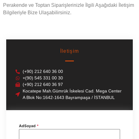
Perakende ve Toptan Siparişlerinizle İlgili Aşağıdaki İletişim
Bilgileriyle Bize Ulaşabilirsiniz.
İletişim
(+90) 212 640 36 00
+(90) 545 331 00 30
(+90) 212 640 36 97
Kocatepe Mah.Gümrük İskelesi Cad. Mega Center
A Blok No:1642-1643 Bayrampaşa / İSTANBUL
AdSoyad
*