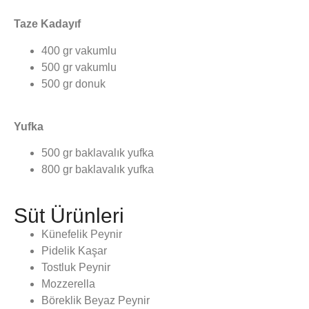
Taze Kadayıf
400 gr vakumlu
500 gr vakumlu
500 gr donuk
Yufka
500 gr baklavalık yufka
800 gr baklavalık yufka
Süt Ürünleri
Künefelik Peynir
Pidelik Kaşar
Tostluk Peynir
Mozzerella
Böreklik Beyaz Peynir