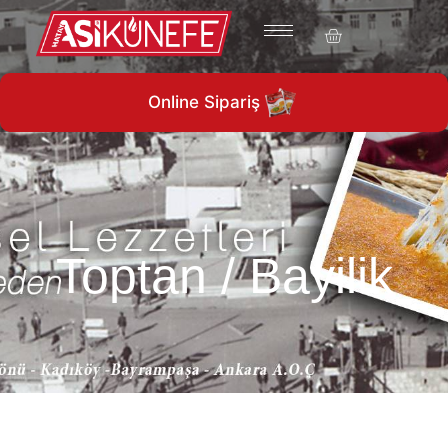
1960’ tan günümüze…
Online Sipariş
Toptan / Bayilik