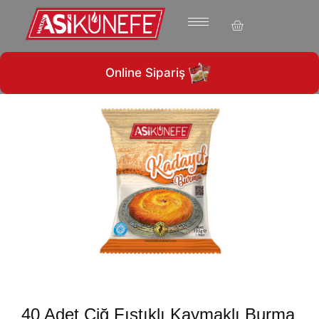
1960’ tan günümüze…
Online Sipariş
40 Adet Çiğ Fıstıklı Kaymaklı Burma