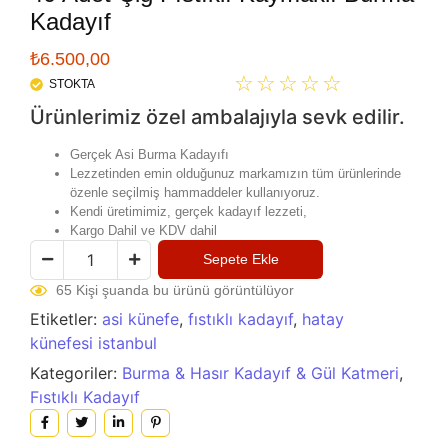
Kadayıf
₺
6.500,00
☆
☆
☆
☆
☆
STOKTA
Ürünlerimiz özel ambalajıyla sevk edilir.
Gerçek Asi Burma Kadayıfı
Lezzetinden emin olduğunuz markamızın tüm ürünlerinde
özenle seçilmiş hammaddeler kullanıyoruz.
Kendi üretimimiz, gerçek kadayıf lezzeti,
Kargo Dahil ve KDV dahil
Sepete Ekle
65 Kişi şuanda bu ürünü görüntülüyor
Etiketler:
asi künefe
,
fıstıklı kadayıf
,
hatay
künefesi istanbul
Kategoriler:
Burma & Hasır Kadayıf & Gül Katmeri
,
Fıstıklı Kadayıf