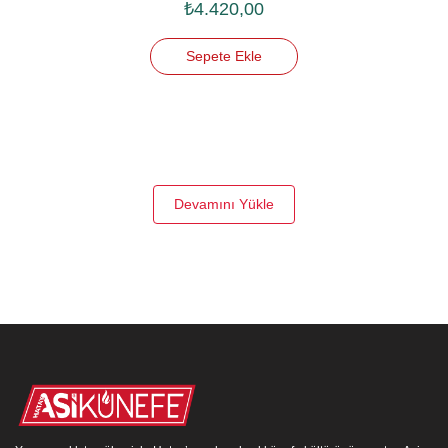
₺
4.420,00
Sepete Ekle
Devamını Yükle