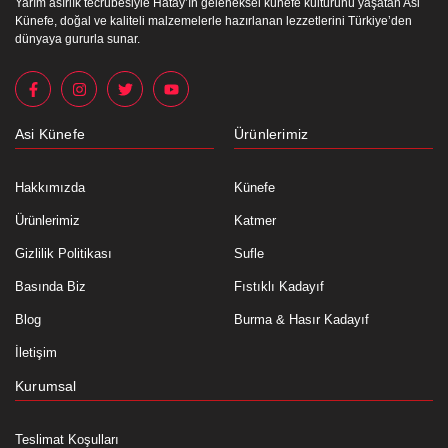
Yarım asırlık tecrübesiyle Hatay’ın geleneksel künefe kültürünü yaşatan Asi
Künefe, doğal ve kaliteli malzemelerle hazırlanan lezzetlerini Türkiye’den
dünyaya gururla sunar.
Asi Künefe
Ürünlerimiz
Hakkımızda
Künefe
Ürünlerimiz
Katmer
Gizlilik Politikası
Sufle
Basında Biz
Fıstıklı Kadayıf
Blog
Burma & Hasır Kadayıf
İletişim
Kurumsal
Teslimat Koşulları