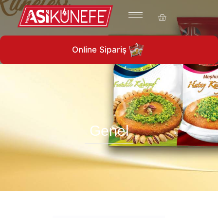
1960’ tan günümüze…
Online Sipariş
Genel