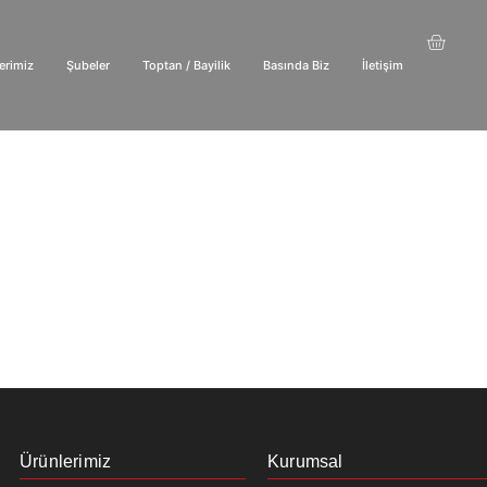
erimiz
Şubeler
Toptan / Bayilik
Basında Biz
İletişim
Ürünlerimiz
Kurumsal