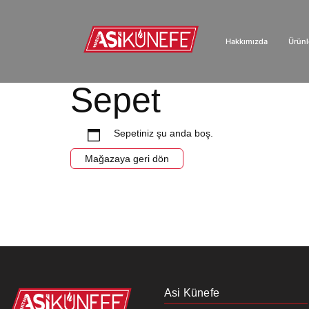
Hakkımızda
Ürünl
1960’ tan günümüze…
Sepet
Sepetiniz şu anda boş.
Mağazaya geri dön
Asi Künefe